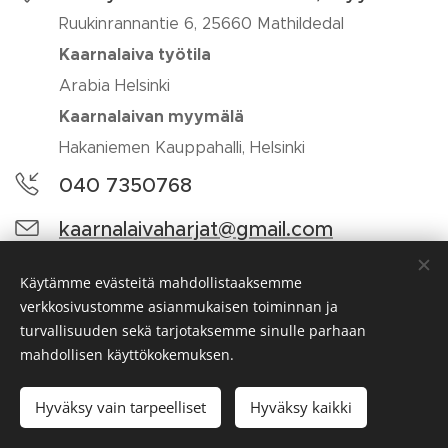
Ruukinrannantie 6, 25660 Mathildedal
Kaarnalaiva työtila
Arabia Helsinki
Kaarnalaivan myymälä
Hakaniemen Kauppahalli, Helsinki
040 7350768
kaarnalaivaharjat@gmail.com
Käytämme evästeitä mahdollistaaksemme
verkkosivustomme asianmukaisen toiminnan ja
turvallisuuden sekä tarjotaksemme sinulle parhaan
Luotu
Webnodella
Evästeet
mahdollisen käyttökokemuksen.
Kielet
Hyväksy vain tarpeelliset
Hyväksy kaikki
Suomi
English