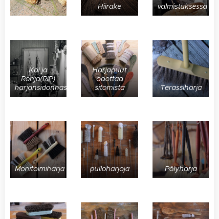
Hiirake
valmistuksessa
Kai ja
Harjapuut
Ronja(RIP)
odottaa
harjansidonnassa
sitomista
Terassiharja
Monitoimiharja
pulloharjoja
Pölyharja