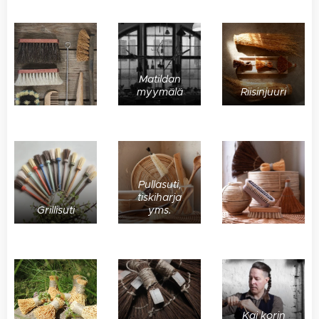
Matildan
myymälä
Riisinjuuri
Pullasuti,
tiskiharja
Grillisuti
yms.
Kai korin