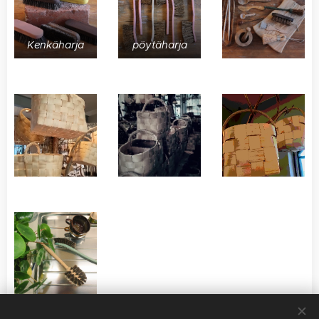
Kenkäharja
pöytäharja