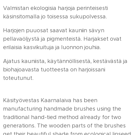
Valmistan ekologisia harjoja perinteisesti
käsinsitomalla jo toisessa sukupolvessa.
Harjojen puuosat saavat kauniin sävyn
pellavaöljystä ja pigmenteistä. Harjakset ovat
erilaisia kasvikuituja ja luonnon jouhia.
Ajatus kauniista, käytännöllisestä, kestävästä ja
biohajoavasta tuotteesta on harjoissani
toteutunut.
Käsityövestas Kaarnalaiva has been
manufacturing handmade brushes using the
traditional hand-tied method already for two
generations. The wooden parts of the brushes
get their beautiful shade from ecological linseed